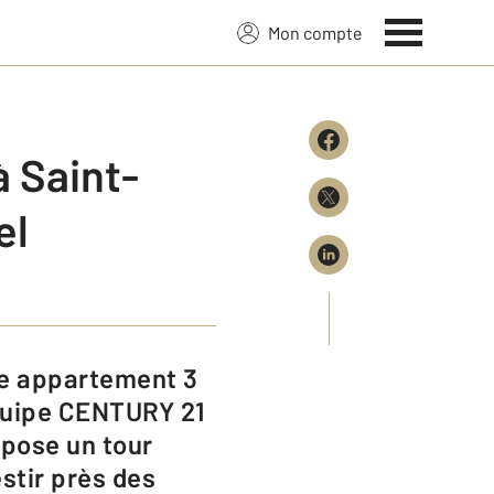
Mon compte
 Saint-
el
équipe CENTURY 21
opose un tour
estir près des