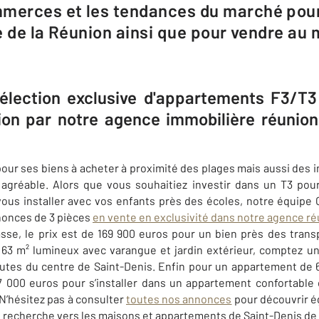
mmerces et les tendances du marché pour
le de la Réunion ainsi que pour vendre au 
sélection exclusive d'appartements F3/T3
ion par notre agence immobilière réunio
our ses biens à acheter à proximité des plages mais aussi des 
agréable. Alors que vous souhaitiez investir dans un T3 pou
vous installer avec vos enfants près des écoles, notre équipe
nonces de 3 pièces
en vente en exclusivité dans notre agence r
sse, le prix est de 169 900 euros pour un bien près des tran
 63 m² lumineux avec varangue et jardin extérieur, comptez u
nutes du centre de Saint-Denis. Enfin pour un appartement de 
7 000 euros pour s’installer dans un appartement confortable 
 N’hésitez pas à consulter
toutes nos annonces
pour découvrir é
re recherche vers les maisons et appartements de
Saint-Denis de