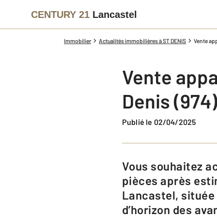
CENTURY 21
Lancastel
Immobilier
Actualités immobilières à ST DENIS
Vente app
Vente appa
Denis (974
Publié le 02/04/2025
Vous souhaitez acheter un T3 à Saint-Denis ou vendre votre appartement 3
pièces après esti
Lancastel, située
d’horizon des avan