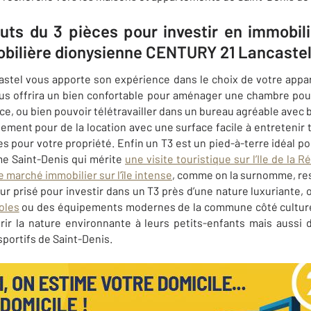
outs du 3 pièces pour investir en immobili
bilière dionysienne CENTURY 21 Lancastel
tel vous apporte son expérience dans le choix de votre appa
vous offrira un bien confortable pour aménager une chambre pou
e, ou bien pouvoir télétravailler dans un bureau agréable avec b
ment pour de la location avec une surface facile à entretenir
res pour votre propriété. Enfin un T3 est un pied-à-terre idéal 
me Saint-Denis qui mérite
une visite touristique sur l’Ile de la R
e marché immobilier sur l’île intense
, comme on la surnomme, r
ur prisé pour investir dans un T3 près d’une nature luxuriante,
oles
ou des équipements modernes de la commune côté culture 
rir la nature environnante à leurs petits-enfants mais aussi 
sportifs de
Saint-Denis
.