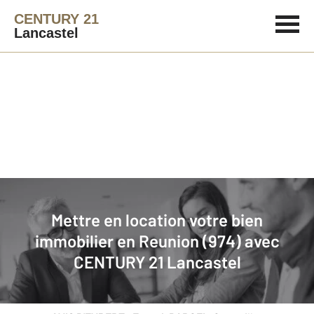
CENTURY 21
Lancastel
Agence immobilière
Mettre en location
Mettre en location votre bien
Pourquoi confier la
CENTURY 21
?
immobilier en Reunion (974) avec
location de mon bien à
Lancastel
CENTURY 21 Lancastel