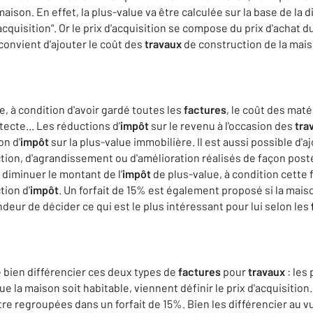
maison. En effet, la plus-value va être calculée sur la base de la d
acquisition". Or le prix d'acquisition se compose du prix d'achat du
 convient d'ajouter le coût des
travaux
de construction de la maiso
, à condition d'avoir gardé toutes les
factures
, le coût des maté
itecte... Les réductions d'
impôt
sur le revenu à l'occasion des
tra
on d'
impôt
sur la plus-value immobilière. Il est aussi possible d'
ion, d'agrandissement ou d'amélioration réalisés de façon postér
 diminuer le montant de l'
impôt
de plus-value, à condition cette f
tion d'
impôt
. Un forfait de 15% est également proposé si la mai
ndeur de décider ce qui est le plus intéressant pour lui selon les
e bien différencier ces deux types de
factures
pour
travaux
: les
ue la maison soit habitable, viennent définir le prix d'acquisiti
tre regroupées dans un forfait de 15%. Bien les différencier au 