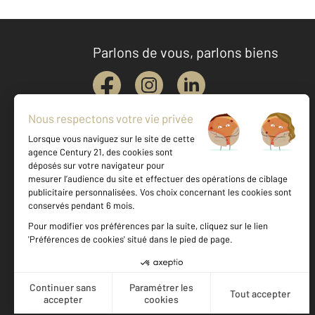
Parlons de vous, parlons biens
Votre agence est notée
Achat
Vente
8,8
/
10