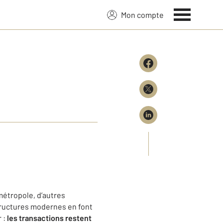
Mon compte
métropole, d’autres
astructures modernes en font
r :
les transactions restent