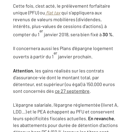
Cette fois, c’est acté, le prélèvement forfaitaire
unique (PFU) ou
flat tax
qui s’appliquera aux
revenus de valeurs mobilières (dividendes,
intérêts, plus-values de cessions d’actions), à
er
compter du 1
janvier 2018, sera bien fixé à
30 %
.
Il concernera aussi les Plans d’épargne logement
er
ouverts à partir du 1
janvier prochain.
Attention
, les gains réalisés sur les contrats
d’assurance-vie dont le montant total, par
détenteur, est supérieur (ou égal) à 150.000 euros
sont concernés dès
ce 27 septembre
.
L’épargne salariale, l’épargne réglementée (livret A,
LDD…) et le PEA échappent au PFU et conservent
leurs spécificités fiscales actuelles.
En revanche
,
les abattements pour durée de détention d’actions
détenus hors PEA (50 % lorsque les titres sont