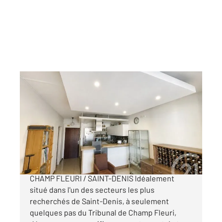
ST DENIS 974
2
43,10 m
, 2 pièces
Ref : 14926
Appartement F2 à vendre
167 000 €
RARE À LA VENTE F2 DE STANDING RÉNOVÉ
CHAMP FLEURI / SAINT-DENIS Idéalement
situé dans l'un des secteurs les plus
recherchés de Saint-Denis, à seulement
quelques pas du Tribunal de Champ Fleuri,