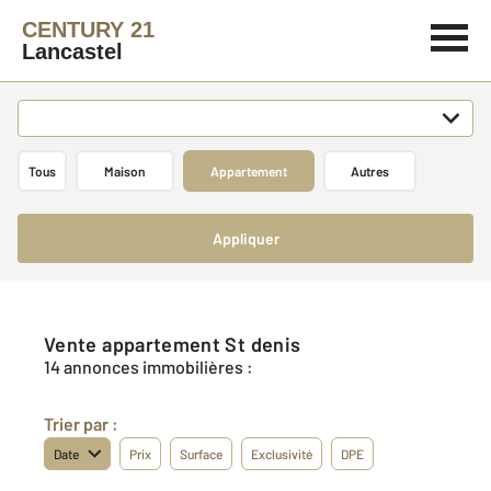
CENTURY 21
Lancastel
Tous
Maison
Appartement
Autres
Appliquer
Vente appartement St denis
14 annonces immobilières :
Trier par :
Date
Prix
Surface
Exclusivité
DPE