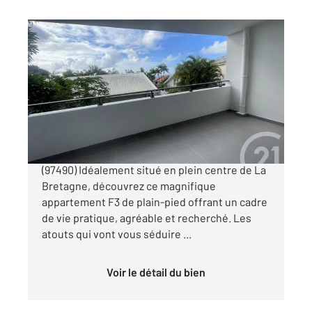
ST DENIS 974
2
64,80 m
, 3 pièces
Ref : 14887
Appartement F3 à vendre
189 435 €
À VENDRE Superbe F3 au cœur de La Bretagne
(97490) Idéalement situé en plein centre de La
Bretagne, découvrez ce magnifique
appartement F3 de plain-pied offrant un cadre
de vie pratique, agréable et recherché. Les
atouts qui vont vous séduire ...
Voir le détail du bien