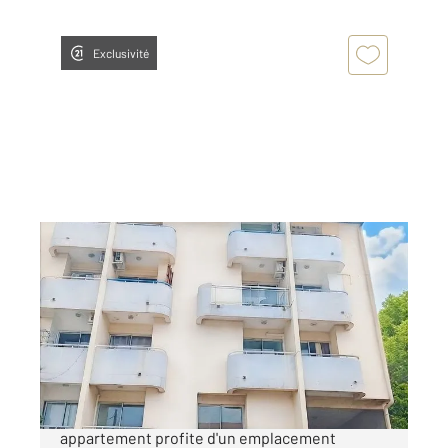
Exclusivité
ST DENIS 974
2
33 m
, 1 pièce
Ref : 14720
Appartement F1 à vendre
99 000 €
Dans le quartier de La Source, cet
appartement profite d'un emplacement