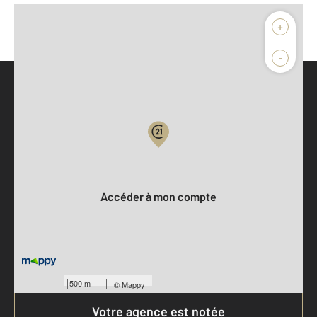
+
-
Parlons de vous, parlons biens
Votre compte :
Accéder à mon compte
500 m
©
Mappy
Votre agence est notée