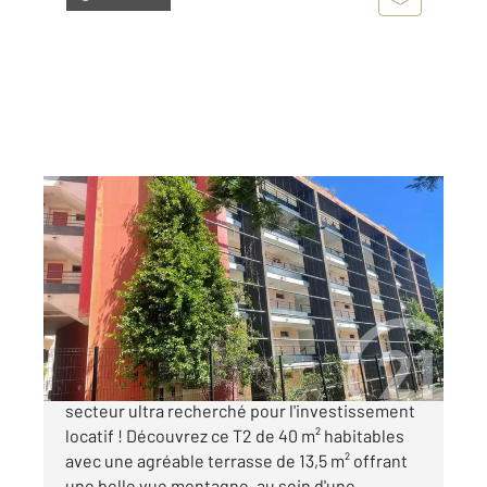
ST DENIS 974
2
39,90 m
, 2 pièces
Ref : 14836
Appartement F2 à vendre
101 200 €
Situé dans les bas de Sainte-Clotilde, dans un
secteur ultra recherché pour l'investissement
locatif ! Découvrez ce T2 de 40 m² habitables
avec une agréable terrasse de 13,5 m² offrant
une belle vue montagne, au sein d'une