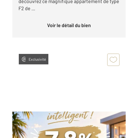
découvrez ce magnifique appartement de type
F2 de ...
Voir le détail du bien
Exclusivité
ST DENIS 974
2
48,18 m
, 2 pièces
Ref : 14894