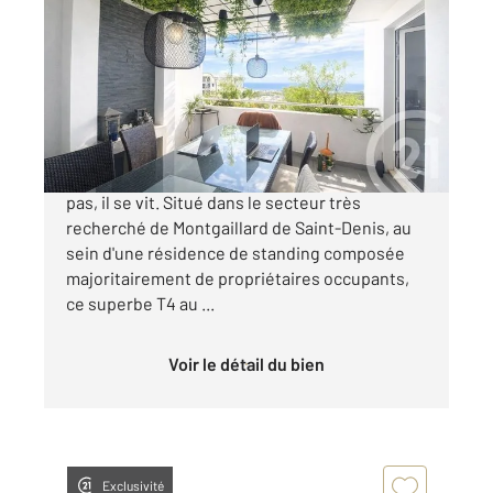
2
86,84 m
, 4 pièces
Ref : 14682
Appartement F4 à vendre
299 500 €
Rare sur le marché. Un bien qui ne se raconte
pas, il se vit. Situé dans le secteur très
recherché de Montgaillard de Saint-Denis, au
sein d'une résidence de standing composée
majoritairement de propriétaires occupants,
ce superbe T4 au ...
Voir le détail du bien
Exclusivité