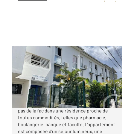
ST DENIS 974
2
31,24 m
, 2 pièces
Ref : 14905
Appartement Duplex à vendre
88 000 €
Venez visiter ce beau T1 bis situé à quelques
pas de la fac dans une résidence proche de
toutes commodités, telles que pharmacie,
boulangerie, banque et faculté. L'appartement
est composée d'un séjour lumineux, une