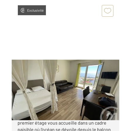
Exclusivité
ST DENIS 974
2
30,96 m
, 1 pièce
Ref : 15002
Appartement F1 à vendre
110 000 €
Au cœur de SaintDenis, ce charmant T1 au
premier étage vous accueille dans un cadre
paisible où l'océan se dévoile depuis le balcon