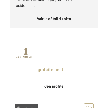
résidence ...
Voir le détail du bien
Prenez un temps d'avance sur le marché
en profitant
gratuitement
des Ventes
Privées CENTURY 21.
J'en profite
Exclusivité