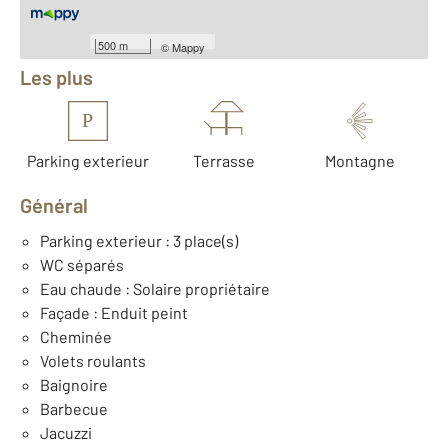
Équipements
500 m
©
Mappy
Les plus
P
Parking exterieur
Terrasse
Montagne
Général
Parking exterieur : 3 place(s)
WC séparés
Eau chaude : Solaire propriétaire
Façade : Enduit peint
Cheminée
Volets roulants
Baignoire
Barbecue
Jacuzzi