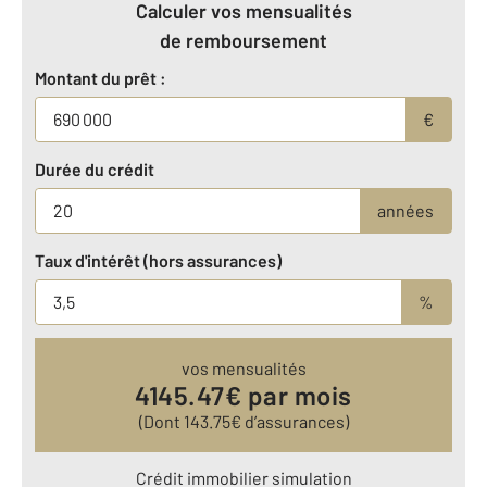
Calculer vos mensualités
de remboursement
Montant du prêt :
€
Durée du crédit
années
Taux d'intérêt (hors assurances)
%
vos mensualités
4145.47
€ par mois
(Dont
143.75
€ d’assurances)
Crédit immobilier simulation