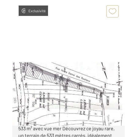
Exclusivité
STE MARIE 974
2
533 m
Ref : 12333
Terrain à vendre
198 000 €
À vendre : Magnifique parcelle de terrain de
533 m² avec vue mer Découvrez ce joyau rare,
un terrain de 533 mètres carrés, idéalement