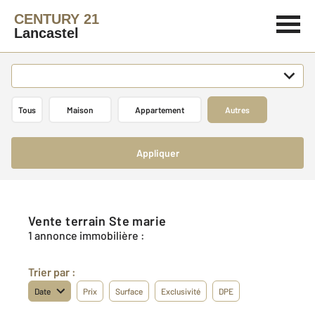
CENTURY 21
Lancastel
Tous
Maison
Appartement
Autres
Appliquer
Vente terrain Ste marie
1 annonce immobilière :
Trier par :
Date
Prix
Surface
Exclusivité
DPE