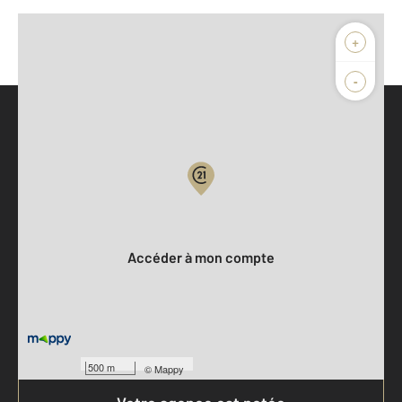
+
-
Parlons de vous, parlons biens
Votre compte :
Accéder à mon compte
500 m
©
Mappy