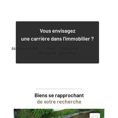
1
Vous envisagez
une carrière dans l'immobilier ?
Agence immobilière
Vente
Vente terrain
Découvrir nos offres
Biens se rapprochant
de votre recherche