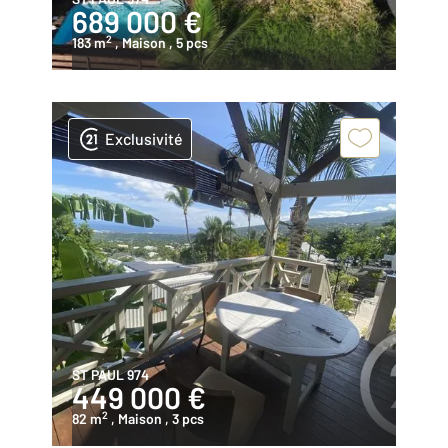
689 000 €
2
183 m
, Maison
, 5 pcs
Exclusivité
ST PAUL 974
449 000 €
2
82 m
, Maison
, 3 pcs