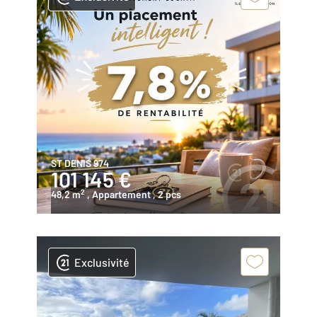
ST DENIS 974
101 145 €
2
48,2 m
, Appartement
, 2 pcs
Exclusivité