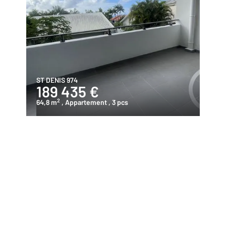
ST DENIS 974
189 435 €
2
64,8 m
, Appartement
, 3 pcs