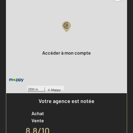
Parlons de vous, parlons biens
Votre compte :
Accéder à mon compte
500 m
©
Mappy
Votre agence est notée
Achat
Vente
8,8
/
10