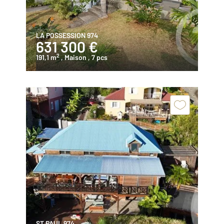
LA POSSESSION 974
631 300 €
2
191,1 m
, Maison
, 7 pcs
ST PAUL 974