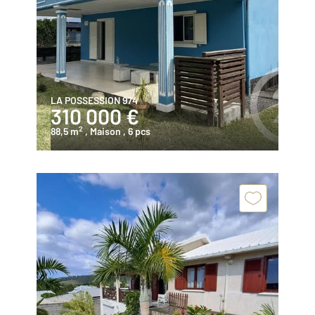
LA POSSESSION 974
310 000 €
2
88,5 m
, Maison
, 6 pcs