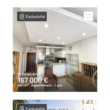
Exclusivité
ST DENIS 974
167 000 €
2
43,1 m
, Appartement
, 2 pcs
Exclusivité