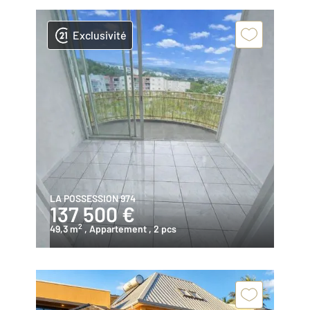
Exclusivité
LA POSSESSION 974
137 500 €
2
49,3 m
, Appartement
, 2 pcs