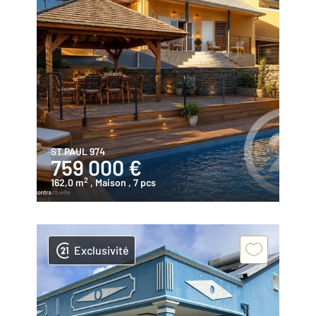
ST PAUL 974
759 000 €
2
162,0 m
, Maison
, 7 pcs
Exclusivité