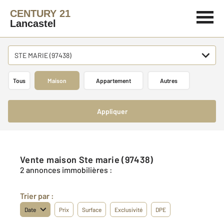
CENTURY 21
Lancastel
STE MARIE (97438)
Tous
Maison
Appartement
Autres
Appliquer
Vente maison Ste marie (97438)
2 annonces immobilières :
Trier par :
Date
Prix
Surface
Exclusivité
DPE