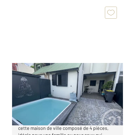
STE MARIE 974
2
70 m
, 4 pièces
Ref : 14652
Maison à vendre
280 000 €
Ste Marie (proximité de Beauséjour) découvrez
cette maison de ville composé de 4 pièces,
idéale pour une famille ou pour ceux qui