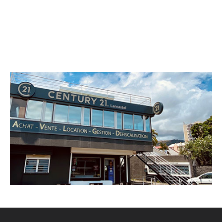
CENTURY 21 Lancastel
362 rue du Maréchal Leclerc
ST DENIS - 97400
Envoyer un message
Téléphoner à l'agence