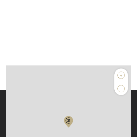
+
-
Parlons de vous, parlons biens
Votre compte :