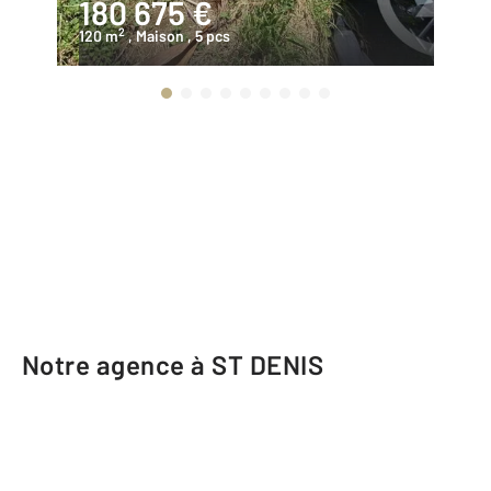
180 675 €
3
2
120 m
, Maison
, 5 pcs
78
Notre agence à ST DENIS