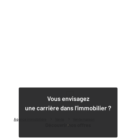
1
Vous envisagez
une carrière dans l'immobilier ?
Agence immobilière
Vente
Vente maison
Découvrir nos offres