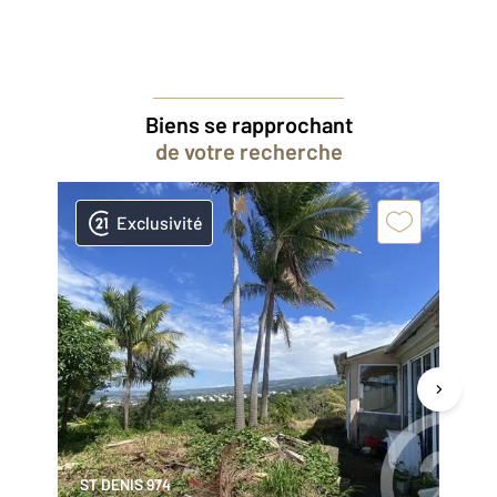
Biens se rapprochant
de votre recherche
Exclusivité
ST DENIS 974
ST