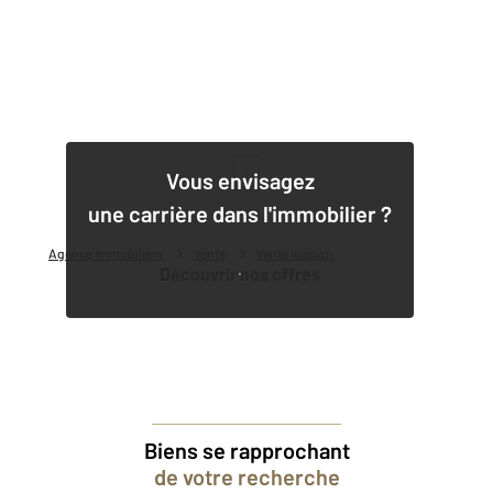
1
Vous envisagez
une carrière dans l'immobilier ?
Agence immobilière
Vente
Vente maison
Découvrir nos offres
Biens se rapprochant
de votre recherche