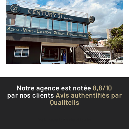
CENTURY 21 Lancastel
362 rue du Maréchal Leclerc
ST DENIS - 97400
Envoyer un message
Téléphoner à l'agence
Notre agence est notée
8,8/10
par nos clients
Avis authentifiés par
Qualitelis
Voir tous les avis clients