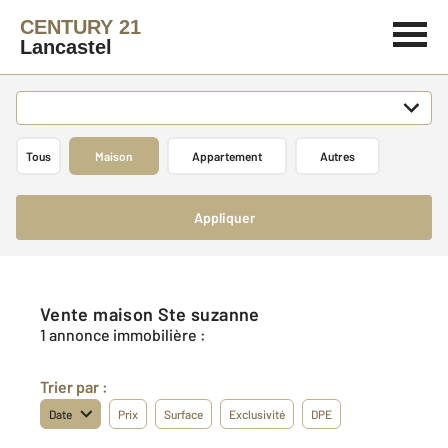
CENTURY 21
Lancastel
Tous
Maison
Appartement
Autres
Appliquer
Vente maison Ste suzanne
1 annonce immobilière :
Trier par :
Date
Prix
Surface
Exclusivité
DPE