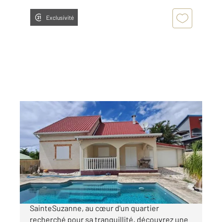
Exclusivité
STE SUZANNE 974
2
152,70 m
, 6 pièces
Ref : 14888
Maison à vendre
399 500 €
Maison à SainteSuzanne, quartier calme À
SainteSuzanne, au cœur d'un quartier
recherché pour sa tranquillité, découvrez une